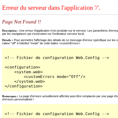
Erreur du serveur dans l'application '/'.
Page Not Found !!
Description :
Une erreur d'application s'est produite sur le serveur. Les paramètres d'erreur
par les navigateurs qui s'exécutent sur l'ordinateur serveur local.
Détails =
Pour permettre l'affichage des détails de ce message d'erreur spécifique sur les o
valeur "off" à l'attribut "mode" de cette balise <customErrors>.
<!-- Fichier de configuration Web.Config -->

<configuration>

    <system.web>

        <customErrors mode="Off"/>

    </system.web>

</configuration>
Remarques :
La page d'erreurs actuellement affichée peut être remplacée par une page d'erre
d'erreurs personnalisée !
<!-- Fichier de configuration Web.Config -->
