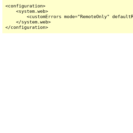
<configuration>

    <system.web>

        <customErrors mode="RemoteOnly" defaultR
    </system.web>

</configuration>