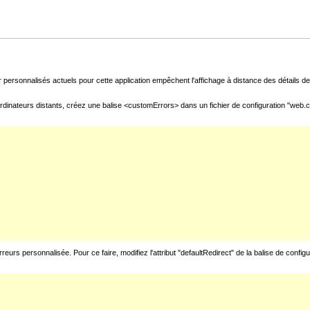
 personnalisés actuels pour cette application empêchent l'affichage à distance des détails de 
rdinateurs distants, créez une balise <customErrors> dans un fichier de configuration "web.con
urs personnalisée. Pour ce faire, modifiez l'attribut "defaultRedirect" de la balise de config