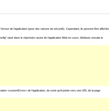
l'erreur de l'application (pour des raisons de sécurité). Cependant, ils peuvent être affichés
fig" situé dans le répertoire racine de l'application Web en cours. Attribuez ensuite la
uration <customErrors> de l'application, de sorte qu'il pointe vers une URL de la page