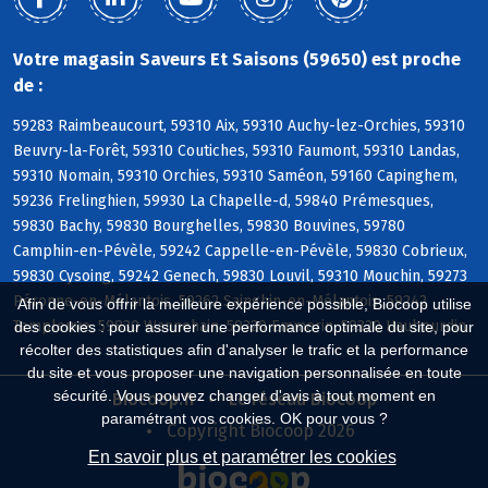
Votre magasin Saveurs Et Saisons (59650) est proche
de :
59283 Raimbeaucourt, 59310 Aix, 59310 Auchy-lez-Orchies, 59310
Beuvry-la-Forêt, 59310 Coutiches, 59310 Faumont, 59310 Landas,
59310 Nomain, 59310 Orchies, 59310 Saméon, 59160 Capinghem,
59236 Frelinghien, 59930 La Chapelle-d, 59840 Prémesques,
59830 Bachy, 59830 Bourghelles, 59830 Bouvines, 59780
Camphin-en-Pévèle, 59242 Cappelle-en-Pévèle, 59830 Cobrieux,
59830 Cysoing, 59242 Genech, 59830 Louvil, 59310 Mouchin, 59273
Péronne-en-Mélantois, 59262 Sainghin-en-Mélantois, 59242
Afin de vous offrir la meilleure expérience possible, Biocoop utilise
Templeuve, 59830 Wannehain, 59320 Emmerin, 59320 Haubourdin
des cookies : pour assurer une performance optimale du site, pour
récolter des statistiques afin d'analyser le trafic et la performance
du site et vous proposer une navigation personnalisée en toute
sécurité. Vous pouvez changer d'avis à tout moment en
Biocoop.fr
Le réseau Biocoop
paramétrant vos cookies. OK pour vous ?
Copyright Biocoop 2026
En savoir plus et paramétrer les cookies