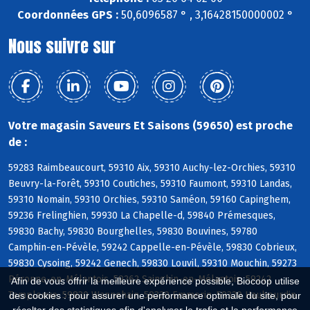
Coordonnées GPS :
50,6096587 ° , 3,16428150000002 °
Nous suivre sur
Votre magasin Saveurs Et Saisons (59650) est proche
de :
59283 Raimbeaucourt, 59310 Aix, 59310 Auchy-lez-Orchies, 59310
Beuvry-la-Forêt, 59310 Coutiches, 59310 Faumont, 59310 Landas,
59310 Nomain, 59310 Orchies, 59310 Saméon, 59160 Capinghem,
59236 Frelinghien, 59930 La Chapelle-d, 59840 Prémesques,
59830 Bachy, 59830 Bourghelles, 59830 Bouvines, 59780
Camphin-en-Pévèle, 59242 Cappelle-en-Pévèle, 59830 Cobrieux,
59830 Cysoing, 59242 Genech, 59830 Louvil, 59310 Mouchin, 59273
Péronne-en-Mélantois, 59262 Sainghin-en-Mélantois, 59242
Afin de vous offrir la meilleure expérience possible, Biocoop utilise
Templeuve, 59830 Wannehain, 59320 Emmerin, 59320 Haubourdin
des cookies : pour assurer une performance optimale du site, pour