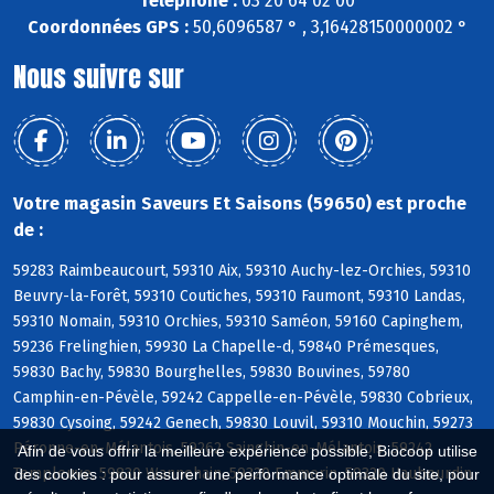
Téléphone :
03 20 64 02 00
Coordonnées GPS :
50,6096587 ° , 3,16428150000002 °
Nous suivre sur
Votre magasin Saveurs Et Saisons (59650) est proche
de :
59283 Raimbeaucourt, 59310 Aix, 59310 Auchy-lez-Orchies, 59310
Beuvry-la-Forêt, 59310 Coutiches, 59310 Faumont, 59310 Landas,
59310 Nomain, 59310 Orchies, 59310 Saméon, 59160 Capinghem,
59236 Frelinghien, 59930 La Chapelle-d, 59840 Prémesques,
59830 Bachy, 59830 Bourghelles, 59830 Bouvines, 59780
Camphin-en-Pévèle, 59242 Cappelle-en-Pévèle, 59830 Cobrieux,
59830 Cysoing, 59242 Genech, 59830 Louvil, 59310 Mouchin, 59273
Péronne-en-Mélantois, 59262 Sainghin-en-Mélantois, 59242
Afin de vous offrir la meilleure expérience possible, Biocoop utilise
Templeuve, 59830 Wannehain, 59320 Emmerin, 59320 Haubourdin
des cookies : pour assurer une performance optimale du site, pour