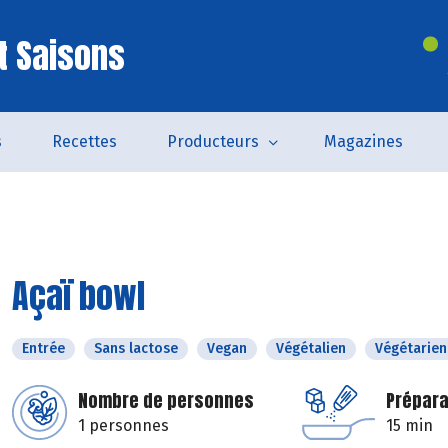
t Saisons
s
Recettes
Producteurs
Magazines
Açaï bowl
Entrée
Sans lactose
Vegan
Végétalien
Végétarien
Nombre de personnes
Prépara
1 personnes
15 min