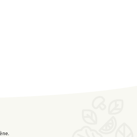
gène.