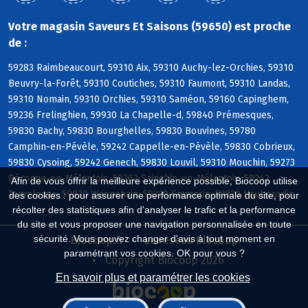
Votre magasin Saveurs Et Saisons (59650) est proche
de :
59283 Raimbeaucourt, 59310 Aix, 59310 Auchy-lez-Orchies, 59310
Beuvry-la-Forêt, 59310 Coutiches, 59310 Faumont, 59310 Landas,
59310 Nomain, 59310 Orchies, 59310 Saméon, 59160 Capinghem,
59236 Frelinghien, 59930 La Chapelle-d, 59840 Prémesques,
59830 Bachy, 59830 Bourghelles, 59830 Bouvines, 59780
Camphin-en-Pévèle, 59242 Cappelle-en-Pévèle, 59830 Cobrieux,
59830 Cysoing, 59242 Genech, 59830 Louvil, 59310 Mouchin, 59273
Péronne-en-Mélantois, 59262 Sainghin-en-Mélantois, 59242
Afin de vous offrir la meilleure expérience possible, Biocoop utilise
Templeuve, 59830 Wannehain, 59320 Emmerin, 59320 Haubourdin
des cookies : pour assurer une performance optimale du site, pour
récolter des statistiques afin d'analyser le trafic et la performance
du site et vous proposer une navigation personnalisée en toute
sécurité. Vous pouvez changer d'avis à tout moment en
Biocoop.fr
Le réseau Biocoop
paramétrant vos cookies. OK pour vous ?
Copyright Biocoop 2026
En savoir plus et paramétrer les cookies