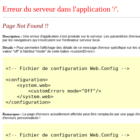
Erreur du serveur dans l'application '/'.
Page Not Found !!
Description :
Une erreur d'application s'est produite sur le serveur. Les paramètres d'erreur
par les navigateurs qui s'exécutent sur l'ordinateur serveur local.
Détails =
Pour permettre l'affichage des détails de ce message d'erreur spécifique sur les o
valeur "off" à l'attribut "mode" de cette balise <customErrors>.
<!-- Fichier de configuration Web.Config -->

<configuration>

    <system.web>

        <customErrors mode="Off"/>

    </system.web>

</configuration>
Remarques :
La page d'erreurs actuellement affichée peut être remplacée par une page d'erre
d'erreurs personnalisée !
<!-- Fichier de configuration Web.Config -->
