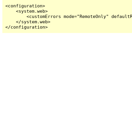
<configuration>

    <system.web>

        <customErrors mode="RemoteOnly" defaultR
    </system.web>

</configuration>