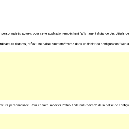
 personnalisés actuels pour cette application empêchent l'affichage à distance des détails de 
rdinateurs distants, créez une balise <customErrors> dans un fichier de configuration "web.con
urs personnalisée. Pour ce faire, modifiez l'attribut "defaultRedirect" de la balise de config