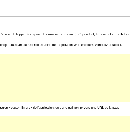
l'erreur de l'application (pour des raisons de sécurité). Cependant, ils peuvent être affichés
fig" situé dans le répertoire racine de l'application Web en cours. Attribuez ensuite la
uration <customErrors> de l'application, de sorte qu'il pointe vers une URL de la page