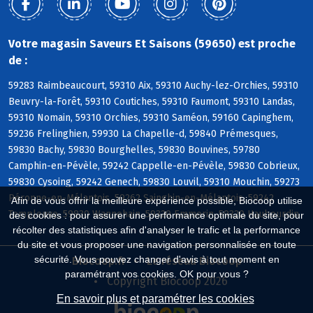
Votre magasin Saveurs Et Saisons (59650) est proche
de :
59283 Raimbeaucourt, 59310 Aix, 59310 Auchy-lez-Orchies, 59310
Beuvry-la-Forêt, 59310 Coutiches, 59310 Faumont, 59310 Landas,
59310 Nomain, 59310 Orchies, 59310 Saméon, 59160 Capinghem,
59236 Frelinghien, 59930 La Chapelle-d, 59840 Prémesques,
59830 Bachy, 59830 Bourghelles, 59830 Bouvines, 59780
Camphin-en-Pévèle, 59242 Cappelle-en-Pévèle, 59830 Cobrieux,
59830 Cysoing, 59242 Genech, 59830 Louvil, 59310 Mouchin, 59273
Péronne-en-Mélantois, 59262 Sainghin-en-Mélantois, 59242
Afin de vous offrir la meilleure expérience possible, Biocoop utilise
Templeuve, 59830 Wannehain, 59320 Emmerin, 59320 Haubourdin
des cookies : pour assurer une performance optimale du site, pour
récolter des statistiques afin d'analyser le trafic et la performance
du site et vous proposer une navigation personnalisée en toute
sécurité. Vous pouvez changer d'avis à tout moment en
Biocoop.fr
Le réseau Biocoop
paramétrant vos cookies. OK pour vous ?
Copyright Biocoop 2026
En savoir plus et paramétrer les cookies