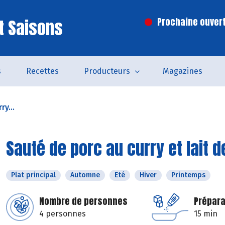
t Saisons
Prochaine ouvert
s
Recettes
Producteurs
Magazines
ry...
Sauté de porc au curry et lait 
Plat principal
Automne
Eté
Hiver
Printemps
Nombre de personnes
Prépara
4 personnes
15 min