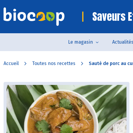
Saveurs E
Le magasin
Actualité
Accueil
Toutes nos recettes
Sauté de porc au cur