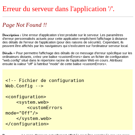
Erreur du serveur dans l'application '/'.
Page Not Found !!
Description :
Une erreur d'application s'est produite sur le serveur. Les paramètres
d'erreur personnalisés actuels pour cette application empêchent l'affichage à distance
des détails de l'erreur de l'application (pour des raisons de sécurité). Cependant, ils
peuvent être affichés par les navigateurs qui s'exécutent sur l'ordinateur serveur local.
Détails =
Pour permettre l'affichage des détails de ce message d'erreur spécifique sur les
ordinateurs distants, créez une balise <customErrors> dans un fichier de configuration
"web.config" situé dans le répertoire racine de l'application Web en cours. Attribuez
ensuite la valeur "off" à l'attribut "mode" de cette balise <customErrors>.
<!-- Fichier de configuration 
Web.Config -->

<configuration>

    <system.web>

        <customErrors 
mode="Off"/>

    </system.web>

</configuration>