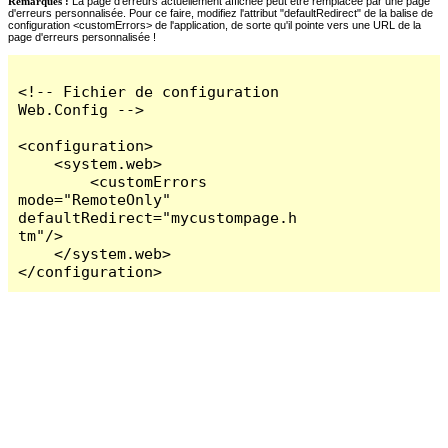
Remarques :
La page d'erreurs actuellement affichée peut être remplacée par une page
d'erreurs personnalisée. Pour ce faire, modifiez l'attribut "defaultRedirect" de la balise de
configuration <customErrors> de l'application, de sorte qu'il pointe vers une URL de la
page d'erreurs personnalisée !
<!-- Fichier de configuration 
Web.Config -->

<configuration>

    <system.web>

        <customErrors 
mode="RemoteOnly" 
defaultRedirect="mycustompage.h
tm"/>

    </system.web>

</configuration>