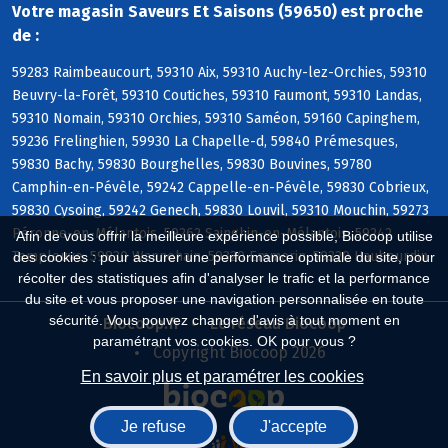
Votre magasin Saveurs Et Saisons (59650) est proche
de :
59283 Raimbeaucourt, 59310 Aix, 59310 Auchy-lez-Orchies, 59310
Beuvry-la-Forêt, 59310 Coutiches, 59310 Faumont, 59310 Landas,
59310 Nomain, 59310 Orchies, 59310 Saméon, 59160 Capinghem,
59236 Frelinghien, 59930 La Chapelle-d, 59840 Prémesques,
59830 Bachy, 59830 Bourghelles, 59830 Bouvines, 59780
Camphin-en-Pévèle, 59242 Cappelle-en-Pévèle, 59830 Cobrieux,
59830 Cysoing, 59242 Genech, 59830 Louvil, 59310 Mouchin, 59273
Péronne-en-Mélantois, 59262 Sainghin-en-Mélantois, 59242
Afin de vous offrir la meilleure expérience possible, Biocoop utilise
Templeuve, 59830 Wannehain, 59320 Emmerin, 59320 Haubourdin
des cookies : pour assurer une performance optimale du site, pour
récolter des statistiques afin d'analyser le trafic et la performance
du site et vous proposer une navigation personnalisée en toute
sécurité. Vous pouvez changer d'avis à tout moment en
Biocoop.fr
Le réseau Biocoop
paramétrant vos cookies. OK pour vous ?
Copyright Biocoop 2026
En savoir plus et paramétrer les cookies
Je refuse
J'accepte
Réalisé par