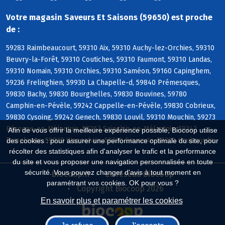
Votre magasin Saveurs Et Saisons (59650) est proche
de :
59283 Raimbeaucourt, 59310 Aix, 59310 Auchy-lez-Orchies, 59310
Beuvry-la-Forêt, 59310 Coutiches, 59310 Faumont, 59310 Landas,
59310 Nomain, 59310 Orchies, 59310 Saméon, 59160 Capinghem,
59236 Frelinghien, 59930 La Chapelle-d, 59840 Prémesques,
59830 Bachy, 59830 Bourghelles, 59830 Bouvines, 59780
Camphin-en-Pévèle, 59242 Cappelle-en-Pévèle, 59830 Cobrieux,
59830 Cysoing, 59242 Genech, 59830 Louvil, 59310 Mouchin, 59273
Péronne-en-Mélantois, 59262 Sainghin-en-Mélantois, 59242
Afin de vous offrir la meilleure expérience possible, Biocoop utilise
Templeuve, 59830 Wannehain, 59320 Emmerin, 59320 Haubourdin
des cookies : pour assurer une performance optimale du site, pour
récolter des statistiques afin d'analyser le trafic et la performance
du site et vous proposer une navigation personnalisée en toute
sécurité. Vous pouvez changer d'avis à tout moment en
Biocoop.fr
Le réseau Biocoop
paramétrant vos cookies. OK pour vous ?
Copyright Biocoop 2026
En savoir plus et paramétrer les cookies