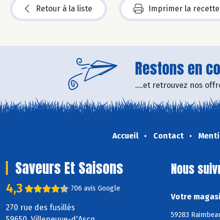
Retour à la liste
Imprimer la recette
Restons en con
....et retrouvez nos of
Accueil
Contact
Menti
Saveurs Et Saisons
Nous suiv
4,3
706 avis Google
Votre magasi
270 rue des fusillés
59283 Raimbeauc
59650 Villeneuve-d'Ascq