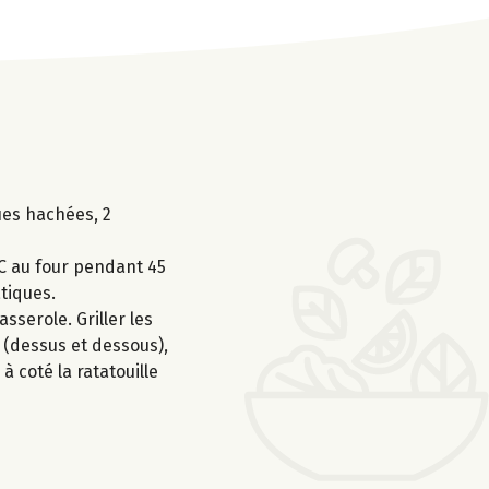
ques hachées, 2
°C au four pendant 45
atiques.
sserole. Griller les
 (dessus et dessous),
 coté la ratatouille