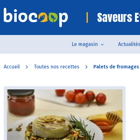
Saveurs E
Le magasin
Actualité
Accueil
Toutes nos recettes
Palets de fromages 