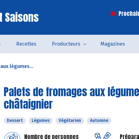
t Saisons
Prochai
s
Recettes
Producteurs
Magazines
aux légumes...
Palets de fromages aux légumes
châtaignier
Dessert
Légumes
Végétarien
Automne
Nombre de personnes
Prépara