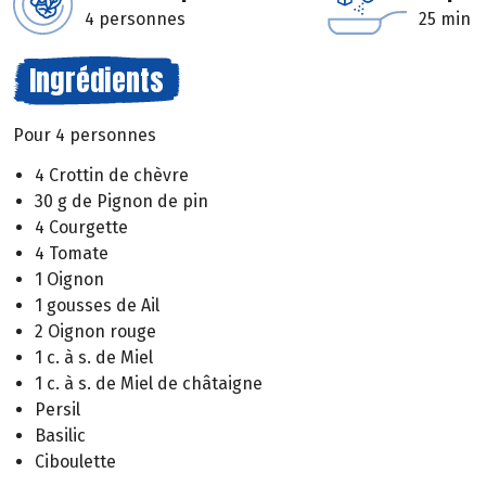
4 personnes
25 min
Ingrédients
Pour 4 personnes
4 Crottin de chèvre
30 g de Pignon de pin
4 Courgette
4 Tomate
1 Oignon
1 gousses de Ail
2 Oignon rouge
1 c. à s. de Miel
1 c. à s. de Miel de châtaigne
Persil
Basilic
Ciboulette