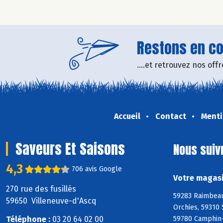
Restons en con
....et retrouvez nos of
Accueil
Contact
Menti
Saveurs Et Saisons
Nous suiv
4,3
706 avis Google
Votre magasi
270 rue des fusillés
59283 Raimbeauc
59650 Villeneuve-d'Ascq
Orchies, 59310
Téléphone :
03 20 64 02 00
59780 Camphin-