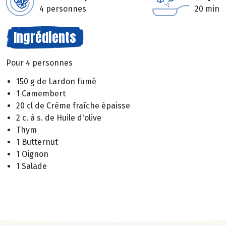
4 personnes
20 min
Ingrédients
Pour 4 personnes
150 g de Lardon fumé
1 Camembert
20 cl de Crème fraîche épaisse
2 c. à s. de Huile d'olive
Thym
1 Butternut
1 Oignon
1 Salade