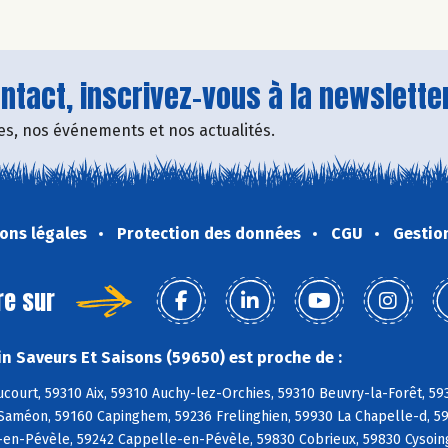
tact, inscrivez-vous à la newsletter
fres, nos événements et nos actualités.
ons légales
Protection des données
CGU
Gestio
re sur
n Saveurs Et Saisons (59650) est proche de :
ourt, 59310 Aix, 59310 Auchy-lez-Orchies, 59310 Beuvry-la-Forêt, 59
 Saméon, 59160 Capinghem, 59236 Frelinghien, 59930 La Chapelle-d, 
en-Pévèle, 59242 Cappelle-en-Pévèle, 59830 Cobrieux, 59830 Cysoing