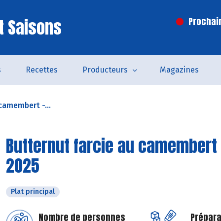
t Saisons
Prochai
s
Recettes
Producteurs
Magazines
camembert -...
Butternut farcie au camembert 
2025
Plat principal
Nombre de personnes
Prépara