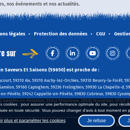
fres, nos événements et nos actualités.
ons légales
Protection des données
CGU
Gestio
re sur
n Saveurs Et Saisons (59650) est proche de :
ourt, 59310 Aix, 59310 Auchy-lez-Orchies, 59310 Beuvry-la-Forêt, 59
 Saméon, 59160 Capinghem, 59236 Frelinghien, 59930 La Chapelle-d, 
en-Pévèle, 59242 Cappelle-en-Pévèle, 59830 Cobrieux, 59830 Cysoing
62 Sainghin-en-Mélantois, 59242 Templeuve, 59830 Wannehain, 59320 
es cookies : pour assurer une performance optimale du site, pour récolter
isée en toute sécurité. Vous pouvez changer d'avis à tout moment en 
r plus et paramétrer les cookies
Je refuse
J
Biocoop.fr
Le ré