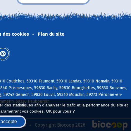
n des cookies
Plan du site
310 Coutiches, 59310 Faumont, 59310 Landas, 59310 Nomain, 59310
59840 Prémesques, 59830 Bachy, 59830 Bourghelles, 59830 Bouvines,
, 59242 Genech, 59830 Louvil, 59310 Mouchin, 59273 Péronne-en-
Emmerin, 59320 Haubourdin
 des statistiques afin d'analyser le trafic et la performance du site et
paramétrant vos cookies. OK pour vous ?
'accepte
seau Biocoop
Copyright Biocoop 2026