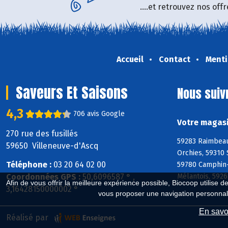
....et retrouvez nos of
Accueil
Contact
Menti
Saveurs Et Saisons
Nous suiv
4,3
706 avis Google
Votre magasi
270 rue des fusillés
59283 Raimbeauc
59650 Villeneuve-d'Ascq
Orchies, 59310
Téléphone :
03 20 64 02 00
59780 Camphin-
Mélantois, 592
Coordonnées GPS :
50,6096587 ° ,
Afin de vous offrir la meilleure expérience possible, Biocoop utilise d
3,16428150000002 °
vous proposer une navigation personnal
En savoi
Réalisé par