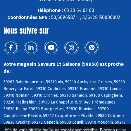
Téléphone :
03 20 64 02 00
Coordonnées GPS :
50,6096587 ° , 3,16428150000002 °
Nous suivre sur
Votre magasin Saveurs Et Saisons (59650) est proche
de :
59283 Raimbeaucourt, 59310 Aix, 59310 Auchy-lez-Orchies, 59310
Beuvry-la-Forêt, 59310 Coutiches, 59310 Faumont, 59310 Landas,
59310 Nomain, 59310 Orchies, 59310 Saméon, 59160 Capinghem,
59236 Frelinghien, 59930 La Chapelle-d, 59840 Prémesques,
59830 Bachy, 59830 Bourghelles, 59830 Bouvines, 59780
Camphin-en-Pévèle, 59242 Cappelle-en-Pévèle, 59830 Cobrieux,
59830 Cysoing, 59242 Genech, 59830 Louvil, 59310 Mouchin, 59273
Péronne-en-Mélantois, 59262 Sainghin-en-Mélantois, 59242
Afin de vous offrir la meilleure expérience possible, Biocoop utilise