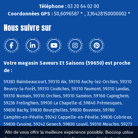
Téléphone :
03 20 64 02 00
Coordonnées GPS :
50,6096587 ° , 3,16428150000002 °
Nous suivre sur
Votre magasin Saveurs Et Saisons (59650) est proche
de :
59283 Raimbeaucourt, 59310 Aix, 59310 Auchy-lez-Orchies, 59310
Beuvry-la-Forêt, 59310 Coutiches, 59310 Faumont, 59310 Landas,
59310 Nomain, 59310 Orchies, 59310 Saméon, 59160 Capinghem,
59236 Frelinghien, 59930 La Chapelle-d, 59840 Prémesques,
59830 Bachy, 59830 Bourghelles, 59830 Bouvines, 59780
Camphin-en-Pévèle, 59242 Cappelle-en-Pévèle, 59830 Cobrieux,
59830 Cysoing, 59242 Genech, 59830 Louvil, 59310 Mouchin, 59273
Péronne-en-Mélantois, 59262 Sainghin-en-Mélantois, 59242
Afin de vous offrir la meilleure expérience possible, Biocoop utilise