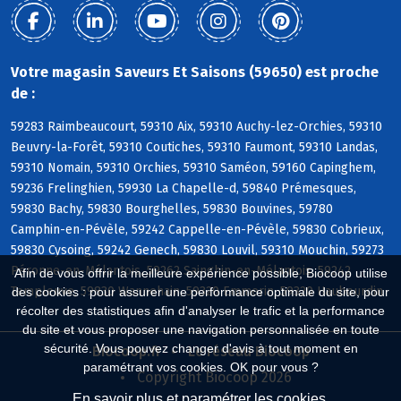
Votre magasin Saveurs Et Saisons (59650) est proche
de :
59283 Raimbeaucourt, 59310 Aix, 59310 Auchy-lez-Orchies, 59310
Beuvry-la-Forêt, 59310 Coutiches, 59310 Faumont, 59310 Landas,
59310 Nomain, 59310 Orchies, 59310 Saméon, 59160 Capinghem,
59236 Frelinghien, 59930 La Chapelle-d, 59840 Prémesques,
59830 Bachy, 59830 Bourghelles, 59830 Bouvines, 59780
Camphin-en-Pévèle, 59242 Cappelle-en-Pévèle, 59830 Cobrieux,
59830 Cysoing, 59242 Genech, 59830 Louvil, 59310 Mouchin, 59273
Péronne-en-Mélantois, 59262 Sainghin-en-Mélantois, 59242
Afin de vous offrir la meilleure expérience possible, Biocoop utilise
Templeuve, 59830 Wannehain, 59320 Emmerin, 59320 Haubourdin
des cookies : pour assurer une performance optimale du site, pour
récolter des statistiques afin d'analyser le trafic et la performance
du site et vous proposer une navigation personnalisée en toute
sécurité. Vous pouvez changer d'avis à tout moment en
Biocoop.fr
Le réseau Biocoop
paramétrant vos cookies. OK pour vous ?
Copyright Biocoop 2026
En savoir plus et paramétrer les cookies