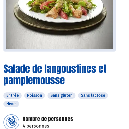
Salade de langoustines et
pamplemousse
Entrée
Poisson
Sans gluten
Sans lactose
Hiver
Nombre de personnes
4 personnes