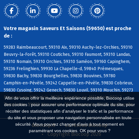
Votre magasin Saveurs Et Saisons (59650) est proche
de :
59283 Raimbeaucourt, 59310 Aix, 59310 Auchy-lez-Orchies, 59310
Beuvry-la-Forêt, 59310 Coutiches, 59310 Faumont, 59310 Landas,
59310 Nomain, 59310 Orchies, 59310 Saméon, 59160 Capinghem,
59236 Frelinghien, 59930 La Chapelle-d, 59840 Prémesques,
59830 Bachy, 59830 Bourghelles, 59830 Bouvines, 59780
Camphin-en-Pévèle, 59242 Cappelle-en-Pévèle, 59830 Cobrieux,
59830 Cysoing, 59242 Genech, 59830 Louvil, 59310 Mouchin, 59273
Péronne-en-Mélantois, 59262 Sainghin-en-Mélantois, 59242
Afin de vous offrir la meilleure expérience possible, Biocoop utilise
Templeuve, 59830 Wannehain, 59320 Emmerin, 59320 Haubourdin
des cookies : pour assurer une performance optimale du site, pour
récolter des statistiques afin d'analyser le trafic et la performance
du site et vous proposer une navigation personnalisée en toute
sécurité. Vous pouvez changer d'avis à tout moment en
Biocoop.fr
Le réseau Biocoop
paramétrant vos cookies. OK pour vous ?
Copyright Biocoop 2026