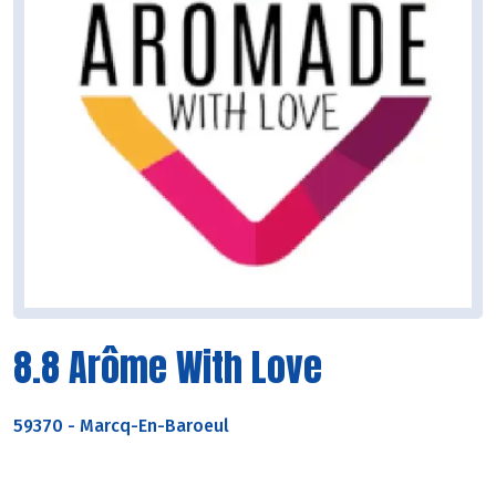
8.8 Arôme With Love
59370
-
Marcq-En-Baroeul