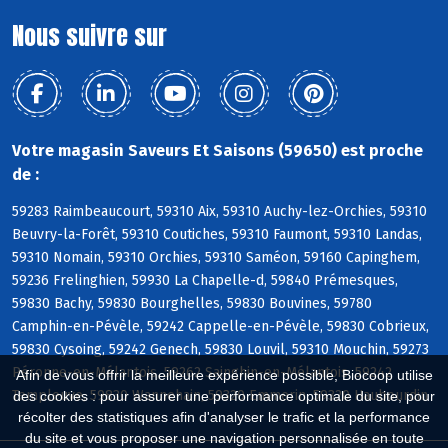
Nous suivre sur
Votre magasin Saveurs Et Saisons (59650) est proche
de :
59283 Raimbeaucourt, 59310 Aix, 59310 Auchy-lez-Orchies, 59310
Beuvry-la-Forêt, 59310 Coutiches, 59310 Faumont, 59310 Landas,
59310 Nomain, 59310 Orchies, 59310 Saméon, 59160 Capinghem,
59236 Frelinghien, 59930 La Chapelle-d, 59840 Prémesques,
59830 Bachy, 59830 Bourghelles, 59830 Bouvines, 59780
Camphin-en-Pévèle, 59242 Cappelle-en-Pévèle, 59830 Cobrieux,
59830 Cysoing, 59242 Genech, 59830 Louvil, 59310 Mouchin, 59273
Péronne-en-Mélantois, 59262 Sainghin-en-Mélantois, 59242
Afin de vous offrir la meilleure expérience possible, Biocoop utilise
Templeuve, 59830 Wannehain, 59320 Emmerin, 59320 Haubourdin
des cookies : pour assurer une performance optimale du site, pour
récolter des statistiques afin d'analyser le trafic et la performance
du site et vous proposer une navigation personnalisée en toute