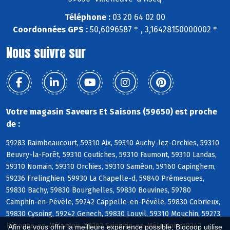
Téléphone :
03 20 64 02 00
Coordonnées GPS :
50,6096587 ° , 3,16428150000002 °
Nous suivre sur
Votre magasin Saveurs Et Saisons (59650) est proche
de :
59283 Raimbeaucourt, 59310 Aix, 59310 Auchy-lez-Orchies, 59310
Beuvry-la-Forêt, 59310 Coutiches, 59310 Faumont, 59310 Landas,
59310 Nomain, 59310 Orchies, 59310 Saméon, 59160 Capinghem,
59236 Frelinghien, 59930 La Chapelle-d, 59840 Prémesques,
59830 Bachy, 59830 Bourghelles, 59830 Bouvines, 59780
Camphin-en-Pévèle, 59242 Cappelle-en-Pévèle, 59830 Cobrieux,
59830 Cysoing, 59242 Genech, 59830 Louvil, 59310 Mouchin, 59273
Péronne-en-Mélantois, 59262 Sainghin-en-Mélantois, 59242
Afin de vous offrir la meilleure expérience possible, Biocoop utilise