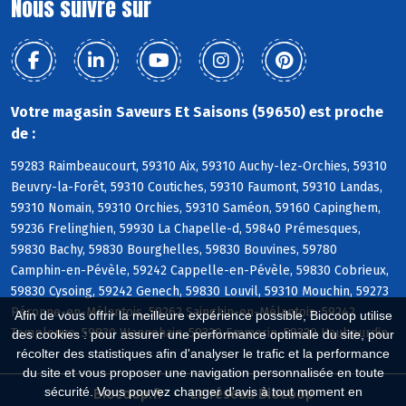
Nous suivre sur
Votre magasin Saveurs Et Saisons (59650) est proche
de :
59283 Raimbeaucourt, 59310 Aix, 59310 Auchy-lez-Orchies, 59310
Beuvry-la-Forêt, 59310 Coutiches, 59310 Faumont, 59310 Landas,
59310 Nomain, 59310 Orchies, 59310 Saméon, 59160 Capinghem,
59236 Frelinghien, 59930 La Chapelle-d, 59840 Prémesques,
59830 Bachy, 59830 Bourghelles, 59830 Bouvines, 59780
Camphin-en-Pévèle, 59242 Cappelle-en-Pévèle, 59830 Cobrieux,
59830 Cysoing, 59242 Genech, 59830 Louvil, 59310 Mouchin, 59273
Péronne-en-Mélantois, 59262 Sainghin-en-Mélantois, 59242
Afin de vous offrir la meilleure expérience possible, Biocoop utilise
Templeuve, 59830 Wannehain, 59320 Emmerin, 59320 Haubourdin
des cookies : pour assurer une performance optimale du site, pour
récolter des statistiques afin d'analyser le trafic et la performance
du site et vous proposer une navigation personnalisée en toute
sécurité. Vous pouvez changer d'avis à tout moment en
Biocoop.fr
Le réseau Biocoop