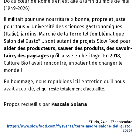
Do au cœur de Rome s’en est allé à la fin du mois de mai
(1949-2026).
Il
militait pour une nourriture « bonne, propre et juste
pour tous ». Université des sciences gastronomiques
(Italie), jardins, Marché de la Terre tel l’emblématique
Salon del Gusto*
… sont autant de projets Slow Food pour
aider des producteurs, sauver des produits, des savoir-
faire, des paysages
qu’il laisse en héritage. En 2018,
Culture Bio l’avait rencontré, impatient de changer le
monde !
En hommage, nous republions ici l’entretien qu’il nous
avait accordé,
.
et qui reste totalement d'actualité
Propos recueillis par
Pascale Solana
*Turin, 24 au 27 septembre
https://www.slowfood.com/fr/events/terra-madre-salone-del-gusto-
2026/