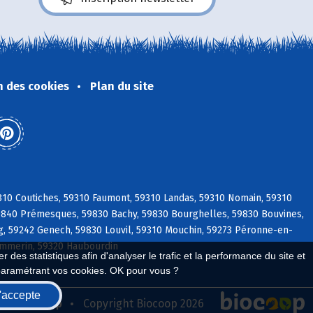
n des cookies
Plan du site
310 Coutiches, 59310 Faumont, 59310 Landas, 59310 Nomain, 59310
59840 Prémesques, 59830 Bachy, 59830 Bourghelles, 59830 Bouvines,
, 59242 Genech, 59830 Louvil, 59310 Mouchin, 59273 Péronne-en-
Emmerin, 59320 Haubourdin
 des statistiques afin d'analyser le trafic et la performance du site et
paramétrant vos cookies. OK pour vous ?
'accepte
seau Biocoop
Copyright Biocoop 2026