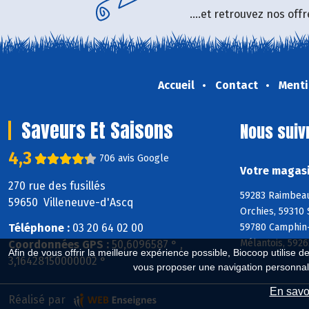
....et retrouvez nos of
Accueil
Contact
Menti
Saveurs Et Saisons
Nous suiv
4,3
706 avis Google
Votre magasi
270 rue des fusillés
59283 Raimbeauc
59650 Villeneuve-d'Ascq
Orchies, 59310
Téléphone :
03 20 64 02 00
59780 Camphin-
Mélantois, 592
Coordonnées GPS :
50,6096587 ° ,
Afin de vous offrir la meilleure expérience possible, Biocoop utilise d
3,16428150000002 °
vous proposer une navigation personnal
En savoi
Réalisé par