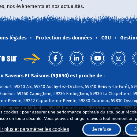
fres, nos événements et nos actualités.
ons légales
Protection des données
CGU
Gestio
re sur
n Saveurs Et Saisons (59650) est proche de :
ourt, 59310 Aix, 59310 Auchy-lez-Orchies, 59310 Beuvry-la-Forêt, 59
 Saméon, 59160 Capinghem, 59236 Frelinghien, 59930 La Chapelle-d, 
en-Pévèle, 59242 Cappelle-en-Pévèle, 59830 Cobrieux, 59830 Cysoing
62 Sainghin-en-Mélantois, 59242 Templeuve, 59830 Wannehain, 59320 
es cookies : pour assurer une performance optimale du site, pour récolter
isée en toute sécurité. Vous pouvez changer d'avis à tout moment en 
r plus et paramétrer les cookies
Je refuse
J
Biocoop.fr
Le ré