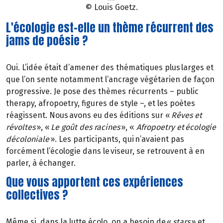
© Louis Goetz.
L'écologie est-elle un thème récurrent des
jams de poésie ?
Oui. L’idée était d’amener des thématiques plus larges et
que l’on sente notamment l’ancrage végétarien de façon
progressive. Je pose des thèmes récurrents – public
therapy, afropoetry, figures de style –, et les poètes
réagissent. Nous avons eu des éditions sur «
Rêves et
révoltes
», «
Le goût des racines
», «
Afropoetry et écologie
décoloniale
». Les participants, qui n’avaient pas
forcément l’écologie dans le viseur, se retrouvent à en
parler, à échanger.
Que vous apportent ces expériences
collectives ?
Même si, dans la lutte écolo, on a besoin de «
stars
» et