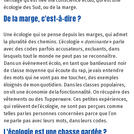
héritage qu’est née ma conscience écolo, qui est une
écologie des Sud, ou de la marge.
De la marge, c'est-à-dire ?
Une écologie qui se pense depuis les marges, qui admet
la pluralité des chemins. L’écologie «
dominante
» parle
avec des codes parfois accusateurs, excluants, dans
lesquels tout le monde ne peut pas se reconnaître.
Dans un événement écolo, en tant que banlieusard noir
de classe moyenne qui écoute du rap, je vais entendre
des mots qui ne vont pas me toucher, des exemples
éloignés de mon quotidien. Dans les classes populaires,
on vit une économie de la fonctionnalité. On récupère des
vêtements ou des Tupperware. Ces petites expériences,
qui relèvent de l’écologie, ne sont pas perçues comme
telles par les personnes concernées parce que l’on
ne parle pas avec leurs mots, dans leurs codes.
L'écologie est une chasse gardée ?