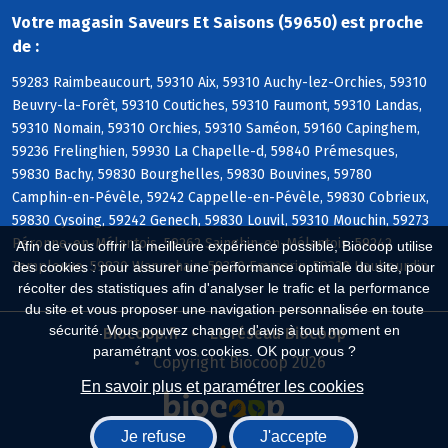
Votre magasin Saveurs Et Saisons (59650) est proche
de :
59283 Raimbeaucourt, 59310 Aix, 59310 Auchy-lez-Orchies, 59310
Beuvry-la-Forêt, 59310 Coutiches, 59310 Faumont, 59310 Landas,
59310 Nomain, 59310 Orchies, 59310 Saméon, 59160 Capinghem,
59236 Frelinghien, 59930 La Chapelle-d, 59840 Prémesques,
59830 Bachy, 59830 Bourghelles, 59830 Bouvines, 59780
Camphin-en-Pévèle, 59242 Cappelle-en-Pévèle, 59830 Cobrieux,
59830 Cysoing, 59242 Genech, 59830 Louvil, 59310 Mouchin, 59273
Péronne-en-Mélantois, 59262 Sainghin-en-Mélantois, 59242
Afin de vous offrir la meilleure expérience possible, Biocoop utilise
Templeuve, 59830 Wannehain, 59320 Emmerin, 59320 Haubourdin
des cookies : pour assurer une performance optimale du site, pour
récolter des statistiques afin d'analyser le trafic et la performance
du site et vous proposer une navigation personnalisée en toute
sécurité. Vous pouvez changer d'avis à tout moment en
Biocoop.fr
Le réseau Biocoop
paramétrant vos cookies. OK pour vous ?
Copyright Biocoop 2026
En savoir plus et paramétrer les cookies
Je refuse
J'accepte