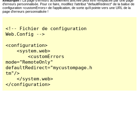
Remarques :
La page d'erreurs actuellement affichée peut être remplacée par une page
d'erreurs personnalisée. Pour ce faire, modifiez l'attribut "defaultRedirect" de la balise de
configuration <customErrors> de l'application, de sorte qu'il pointe vers une URL de la
page d'erreurs personnalisée !
<!-- Fichier de configuration 
Web.Config -->

<configuration>

    <system.web>

        <customErrors 
mode="RemoteOnly" 
defaultRedirect="mycustompage.h
tm"/>

    </system.web>

</configuration>