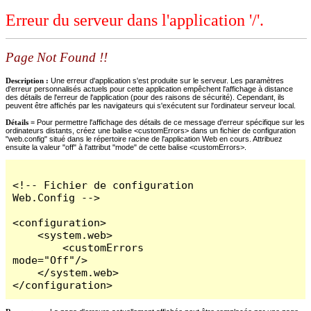
Erreur du serveur dans l'application '/'.
Page Not Found !!
Description :
Une erreur d'application s'est produite sur le serveur. Les paramètres
d'erreur personnalisés actuels pour cette application empêchent l'affichage à distance
des détails de l'erreur de l'application (pour des raisons de sécurité). Cependant, ils
peuvent être affichés par les navigateurs qui s'exécutent sur l'ordinateur serveur local.
Détails =
Pour permettre l'affichage des détails de ce message d'erreur spécifique sur les
ordinateurs distants, créez une balise <customErrors> dans un fichier de configuration
"web.config" situé dans le répertoire racine de l'application Web en cours. Attribuez
ensuite la valeur "off" à l'attribut "mode" de cette balise <customErrors>.
<!-- Fichier de configuration 
Web.Config -->

<configuration>

    <system.web>

        <customErrors 
mode="Off"/>

    </system.web>

</configuration>